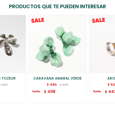
PRODUCTOS QUE TE PUEDEN INTERESAR
 TOZEUR
CARAVANA AMARAL VERDE
ARO
480
5
$
$
690
690
$
$
408
44
$
$