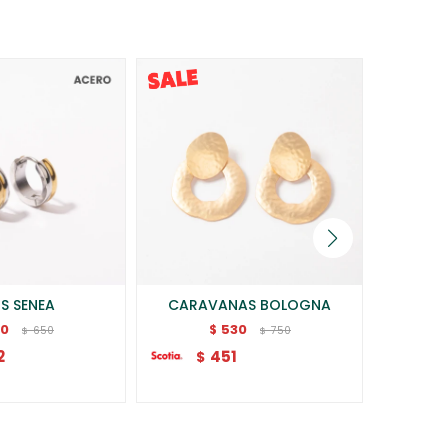
S SENEA
CARAVANAS BOLOGNA
CARA
20
530
$
650
750
$
$
2
451
$
$