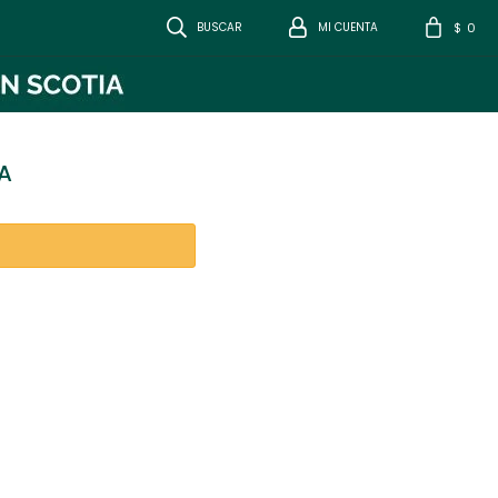
0
$
A