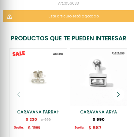
056033
Este artículo está agotado.
PRODUCTOS QUE TE PUEDEN INTERESAR
CARAVANA FARRAH
CARAVANA ARYA
230
690
$
$
290
$
196
587
$
$