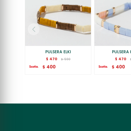
PULSERA ELKI
PULSERA 
470
470
$
$
590
$
400
400
$
$