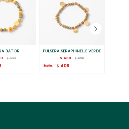
ERA BATOR
PULSERA SERAPHINELLE VERDE
PUL
80
480
$
690
690
$
$
8
408
$
$