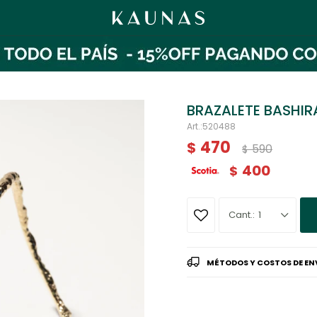
BRAZALETE BASHI
520488
470
$
590
$
400
$
1
MÉTODOS Y COSTOS DE EN