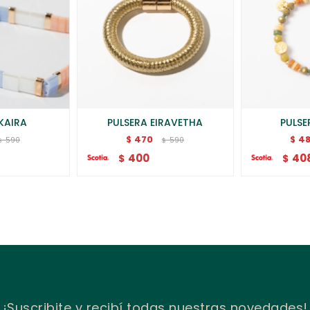
KAIRA
PULSERA EIRAVETHA
PULS
470
4
$
$
590
590
$
$
400
40
$
$
¡Suscribite y recibí todas nuestras novedades!