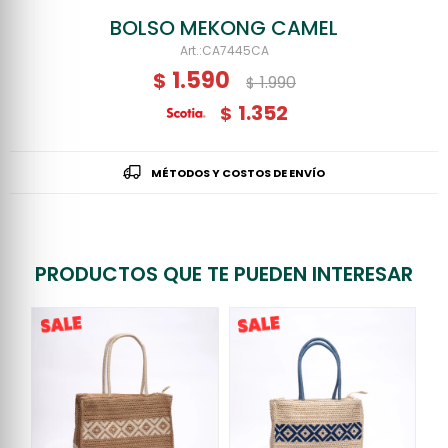
BOLSO MEKONG CAMEL
CA7445CA
1.590
$
1.990
$
1.352
$
MÉTODOS Y COSTOS DE ENVÍO
PRODUCTOS QUE TE PUEDEN INTERESAR