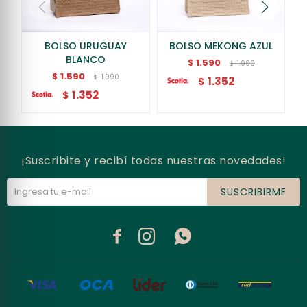
BOLSO URUGUAY
BOLSO MEKONG AZUL
BLANCO
1.590
$
1.990
$
1.590
$
1.990
$
1.352
$
1.352
$
¡Suscribite y recibí todas nuestras novedades!
SUSCRIBIRME


