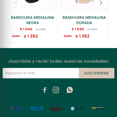
BANDOLERA MEDIALUNA
BANDOLERA MEDIALUNA
B
NEGRA
DORADA
1.590
1.590
$
$
1.990
1.990
$
$
1.352
1.352
$
$
¡Suscribite y recibí todas nuestras novedades!
SUSCRIBIRME


