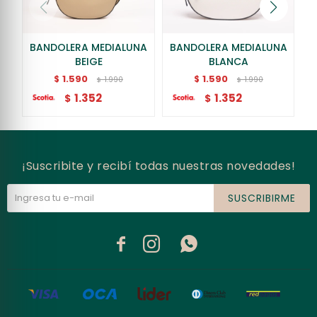
BANDOLERA MEDIALUNA
BANDOLERA MEDIALUNA
BEIGE
BLANCA
1.590
1.590
$
$
1.990
1.990
$
$
1.352
1.352
$
$
¡Suscribite y recibí todas nuestras novedades!
SUSCRIBIRME


