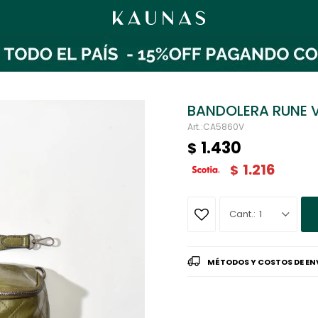
BANDOLERA RUNE 
CA5860V
1.430
$
1.216
$
1
MÉTODOS Y COSTOS DE EN