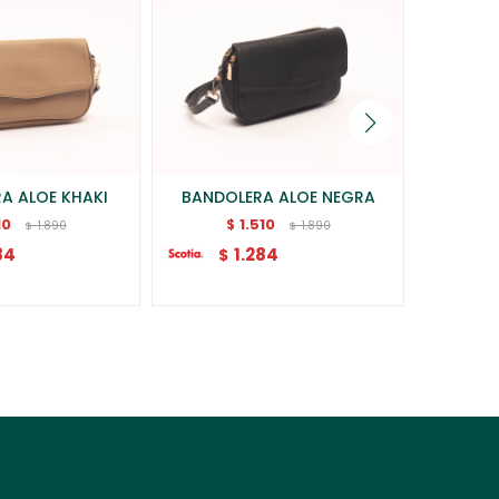
A ALOE KHAKI
BANDOLERA ALOE NEGRA
BANDO
10
1.510
$
1.890
1.890
$
$
84
1.284
$
$