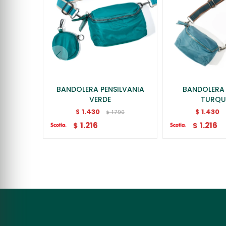
BANDOLERA PENSILVANIA
BANDOLERA
VERDE
TURQU
1.430
1.430
$
$
1.790
$
1.216
1.216
$
$