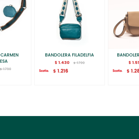
 CARMEN
BANDOLERA FILADELFIA
BANDOLER
ESA
1.430
1.5
$
$
1.790
$
1.790
$
1.216
1.2
$
$