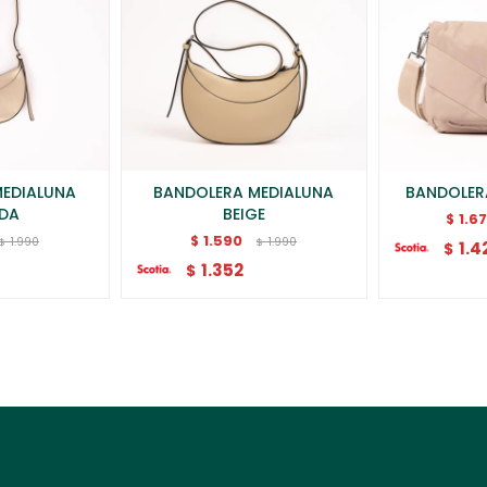
MEDIALUNA
BANDOLERA MEDIALUNA
BANDOLER
DA
BEIGE
1.6
$
1.590
$
1.990
1.990
$
$
1.4
$
1.352
$