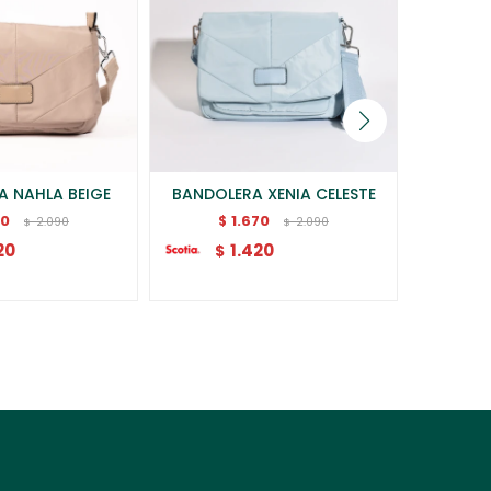
A NAHLA BEIGE
BANDOLERA XENIA CELESTE
BANDO
70
1.670
$
$
2.090
2.090
$
$
20
1.420
$
$