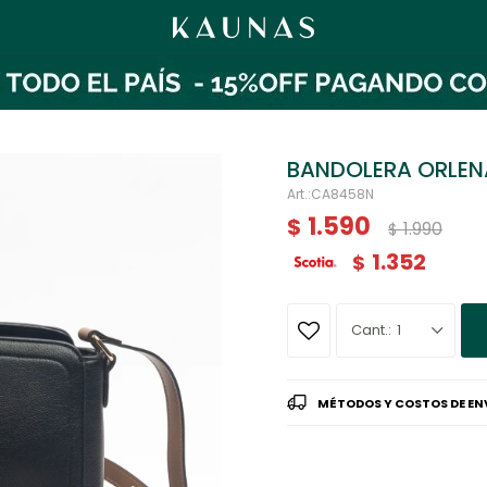
BANDOLERA ORLEN
CA8458N
1.590
$
1.990
$
1.352
$
1
MÉTODOS Y COSTOS DE EN