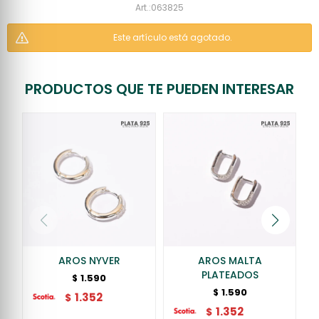
063825
Este artículo está agotado.
PRODUCTOS QUE TE PUEDEN INTERESAR
AROS NYVER
AROS MALTA
PLATEADOS
1.590
$
1.590
$
1.352
$
1.352
$