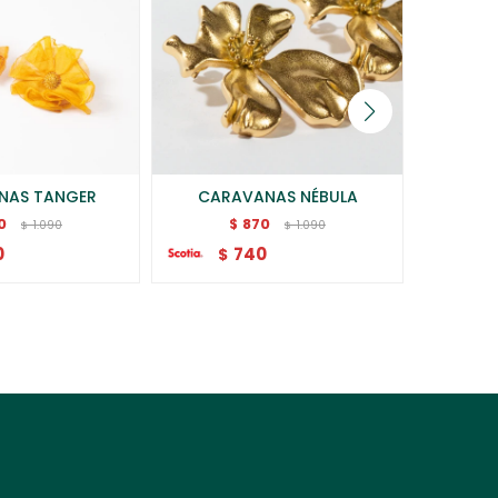
NAS TANGER
CARAVANAS NÉBULA
CA
0
870
$
1.090
1.090
$
$
0
740
$
$