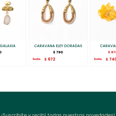
GALAXIA
CARAVANA ELEY DORADAS
CARAVA
0
790
87
$
$
672
74
$
$
¡Suscribite y recibí todas nuestras novedades!