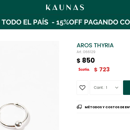
AROS THYRIA
066129
850
$
723
$
1
MÉTODOS Y COSTOS DE EN