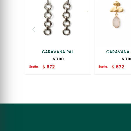
CARAVANA PALI
CARAVANA 
790
79
$
$
672
672
$
$