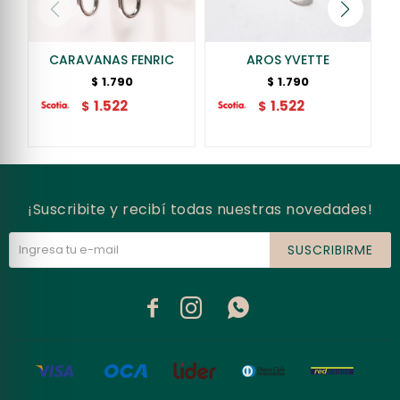
CARAVANAS FENRIC
AROS YVETTE
1.790
1.790
$
$
1.522
1.522
$
$
¡Suscribite y recibí todas nuestras novedades!
SUSCRIBIRME


