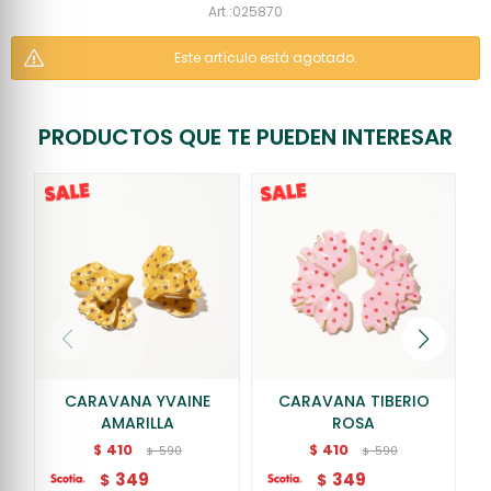
025870
Este artículo está agotado.
PRODUCTOS QUE TE PUEDEN INTERESAR
CARAVANA YVAINE
CARAVANA TIBERIO
AMARILLA
ROSA
410
410
$
$
590
590
$
$
349
349
$
$