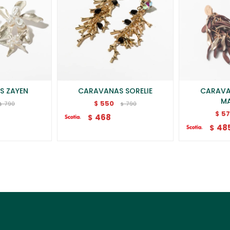
S ZAYEN
CARAVANAS SORELIE
CARAVA
M
550
$
790
790
$
$
5
$
468
$
48
$