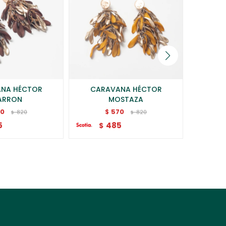
NA HÉCTOR
CARAVANA HÉCTOR
CARAVA
ARRON
MOSTAZA
70
570
$
820
820
$
$
$
5
485
$