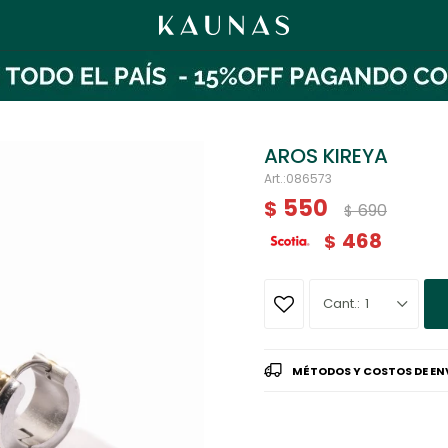
AROS KIREYA
086573
550
$
690
$
468
$
1
MÉTODOS Y COSTOS DE EN