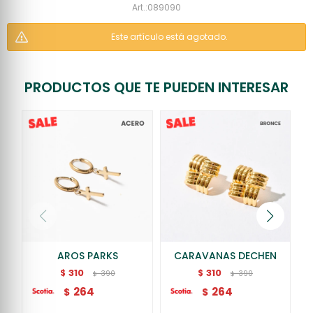
089090
Este artículo está agotado.
PRODUCTOS QUE TE PUEDEN INTERESAR
AROS PARKS
CARAVANAS DECHEN
310
310
$
$
390
390
$
$
264
264
$
$