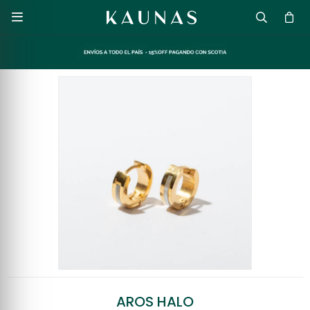

AROS HALO