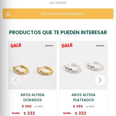
084831
Este artículo está agotado.
PRODUCTOS QUE TE PUEDEN INTERESAR
AROS ALYSSA
AROS ALYSSA
DORADOS
PLATEADOS
390
390
$
$
490
490
$
$
332
332
$
$