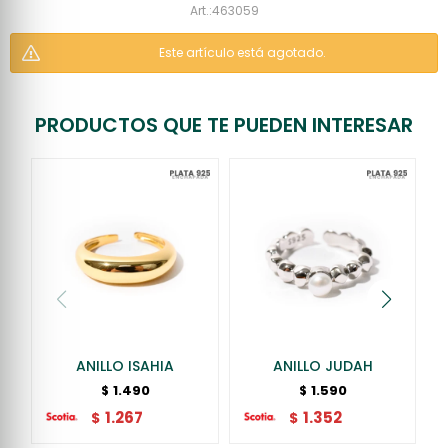
463059
Este artículo está agotado.
PRODUCTOS QUE TE PUEDEN INTERESAR
ANILLO ISAHIA
ANILLO JUDAH
1.490
1.590
$
$
1.267
1.352
$
$