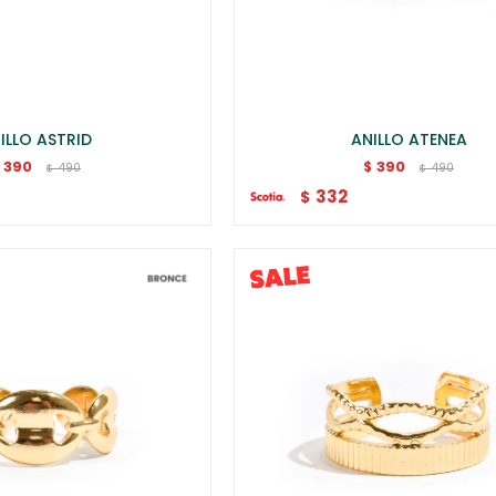
ILLO ASTRID
ANILLO ATENEA
390
390
$
490
490
$
$
332
$