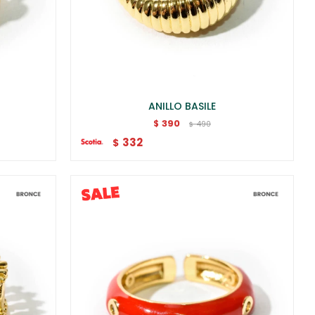
ANILLO BASILE
390
$
490
$
332
$