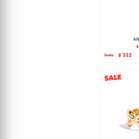
AN
$
332
$