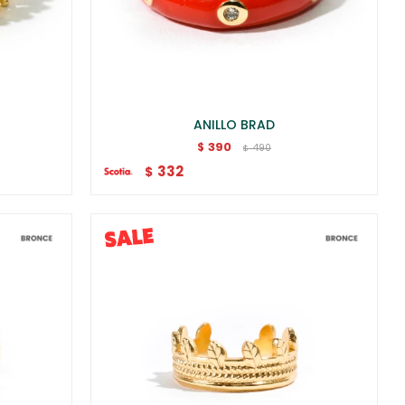
ANILLO BRAD
390
$
490
$
332
$