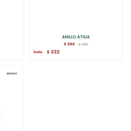
ANILLO ATILIA
390
$
490
$
332
$