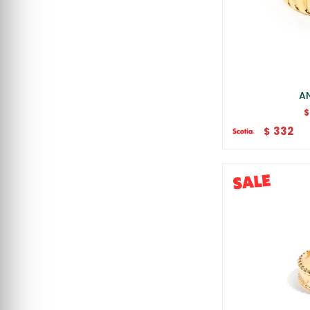
AN
$
332
$