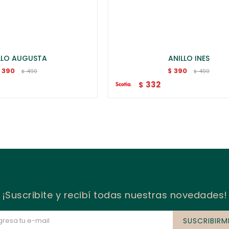
LLO AUGUSTA
ANILLO INES
390
390
$
490
490
$
$
332
$
¡Suscribite y recibí todas nuestras novedades!
SUSCRIBIRM