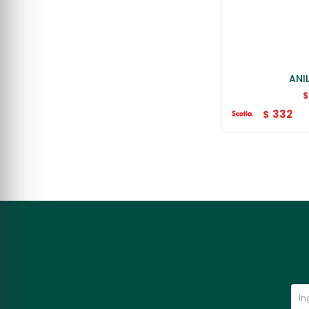
ANI
$
332
$