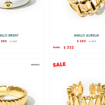
ILLO BRENT
ANILLO AURELIA
390
390
$
490
490
$
$
332
$