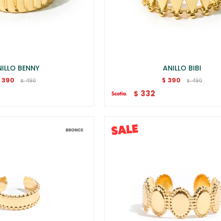
ILLO BENNY
ANILLO BIBI
390
390
$
490
490
$
$
332
$