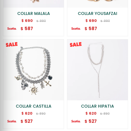
COLLAR MALALA
COLLAR YOUSAFZAI
690
690
$
$
990
990
$
$
587
587
$
$
COLLAR CASTILLA
COLLAR HIPATIA
620
620
$
$
890
890
$
$
527
527
$
$