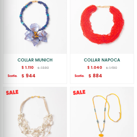
COLLAR MUNICH
COLLAR NAPOCA
1.110
1.040
$
$
1.590
1.490
$
$
944
884
$
$