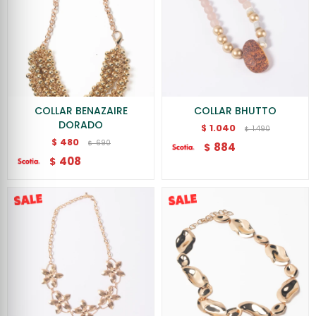
COLLAR BENAZAIRE
COLLAR BHUTTO
DORADO
1.040
$
1.490
$
480
$
690
$
884
$
408
$