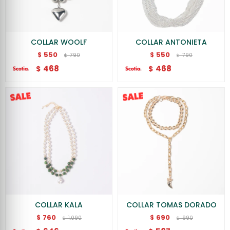
COLLAR WOOLF
COLLAR ANTONIETA
550
550
$
$
790
790
$
$
468
468
$
$
COLLAR KALA
COLLAR TOMAS DORADO
760
690
$
$
1.090
990
$
$