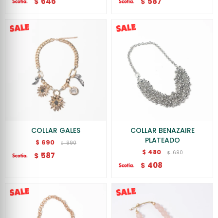
646
587
$
$
COLLAR GALES
COLLAR BENAZAIRE
PLATEADO
690
$
990
$
480
$
690
$
587
$
408
$