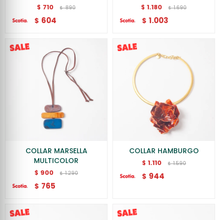
710
1.180
$
$
890
1.690
$
$
604
1.003
$
$
COLLAR MARSELLA
COLLAR HAMBURGO
MULTICOLOR
1.110
$
1.590
$
900
$
1.290
$
944
$
765
$