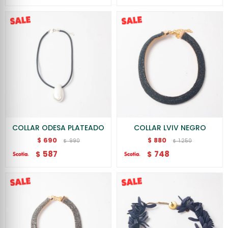
COLLAR ODESA PLATEADO
COLLAR LVIV NEGRO
690
880
$
$
990
1.250
$
$
587
748
$
$