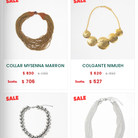
COLLAR MYSENNA MARRON
COLGANTE NIMUEH
830
620
$
$
1.190
890
$
$
706
527
$
$