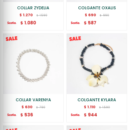
COLLAR ZYDELIA
COLGANTE OXALIS
1.270
690
$
$
1.590
990
$
$
1.080
587
$
$
COLLAR VARENYA
COLGANTE KYLARA
630
1.110
$
$
790
1.590
$
$
536
944
$
$