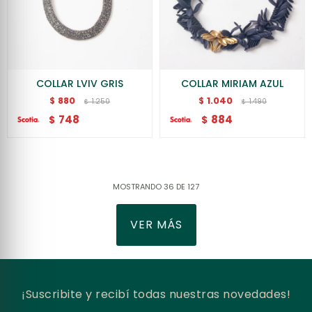
COLLAR LVIV GRIS
COLLAR MIRIAM AZUL
880
1.040
$
$
1.250
1.490
$
$
748
884
$
$
MOSTRANDO
36
DE
127
VER MÁS
¡Suscribite y recibí todas nuestras novedades!