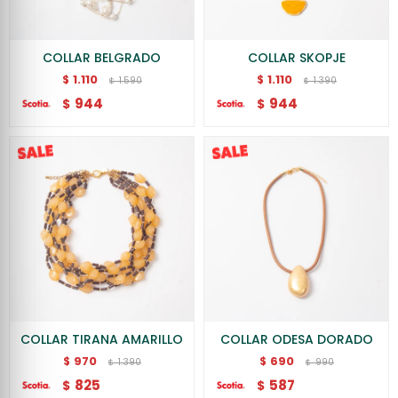
COLLAR BELGRADO
COLLAR SKOPJE
1.110
1.110
$
$
1.590
1.390
$
$
944
944
$
$
COLLAR TIRANA AMARILLO
COLLAR ODESA DORADO
970
690
$
$
1.390
990
$
$
825
587
$
$