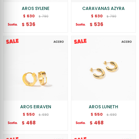
AROS SYLENE
CARAVANAS AZYRA
630
630
$
$
790
790
$
$
536
536
$
$
AROS EIRAVEN
AROS LUNETH
550
550
$
$
690
690
$
$
468
468
$
$