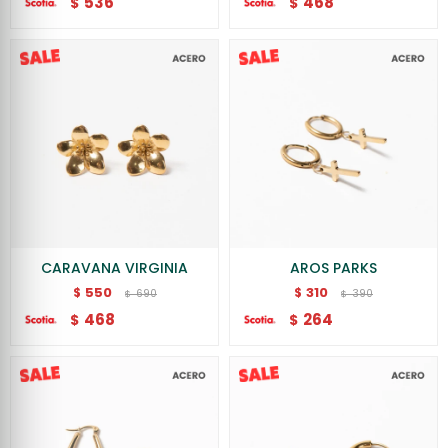
536
468
$
$
CARAVANA VIRGINIA
AROS PARKS
550
310
$
$
690
390
$
$
468
264
$
$