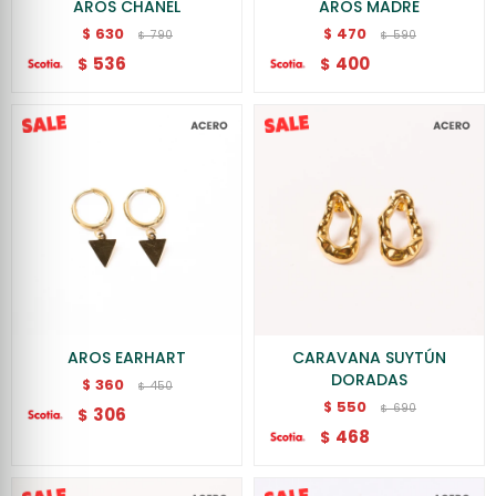
AROS CHANEL
AROS MADRE
630
470
$
$
790
590
$
$
536
400
$
$
AROS EARHART
CARAVANA SUYTÚN
DORADAS
360
$
450
$
550
$
690
$
306
$
468
$