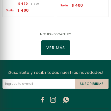
470
$
590
$
400
$
400
$
MOSTRANDO
24
DE
212
VER MÁS
¡Suscribite y recibí todas nuestras novedades!
SUSCRIBIRME


