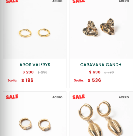
AROS VALERYS
CARAVANA GANDHI
230
630
$
$
290
790
$
$
196
536
$
$