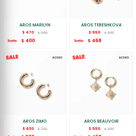
AROS MARILYN
AROS TERESHKOVA
470
550
$
$
590
690
$
$
400
468
$
$
AROS ZIMO
AROS BEAUVOIR
630
550
$
$
790
690
$
$