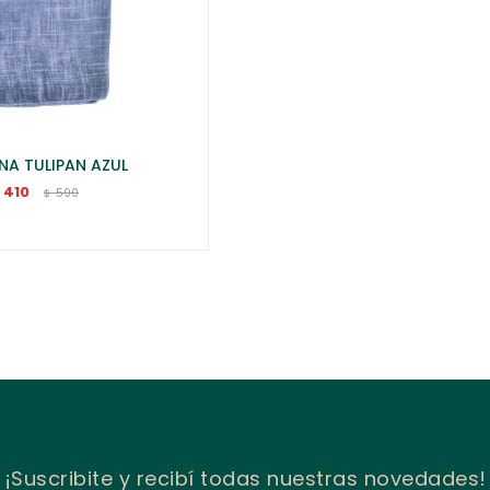
NA TULIPAN AZUL
410
$
590
$
¡Suscribite y recibí todas nuestras novedades!