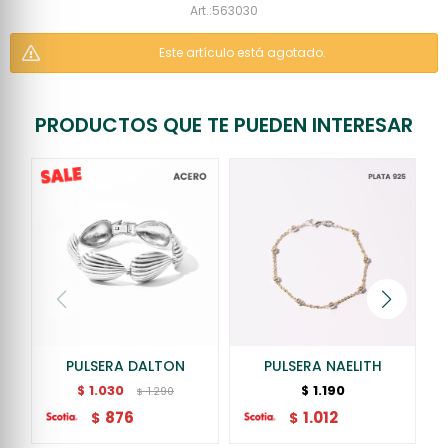
563030
Este artículo está agotado.
PRODUCTOS QUE TE PUEDEN INTERESAR
PULSERA DALTON
PULSERA NAELITH
1.030
1.190
$
$
1.290
$
876
1.012
$
$