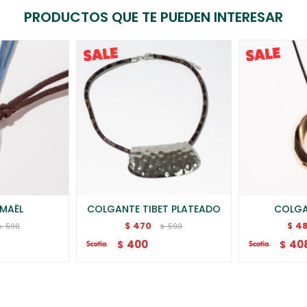
PRODUCTOS QUE TE PUEDEN INTERESAR
 MAËL
COLGANTE TIBET PLATEADO
COLGA
470
4
$
$
590
590
$
$
400
40
$
$