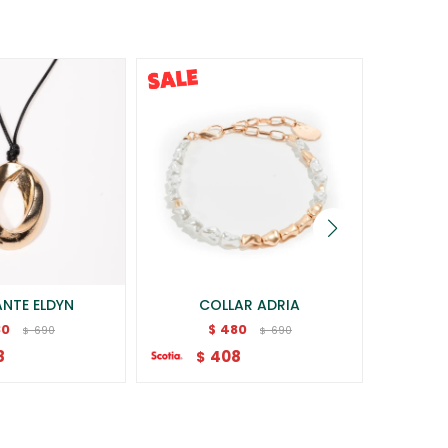
NTE ELDYN
COLLAR ADRIA
COL
80
480
$
690
690
$
$
8
408
$
$