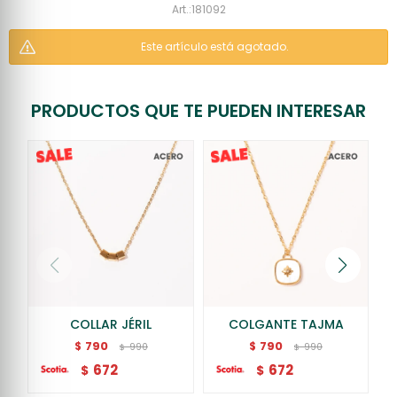
181092
Este artículo está agotado.
PRODUCTOS QUE TE PUEDEN INTERESAR
COLLAR JÉRIL
COLGANTE TAJMA
790
790
$
$
990
990
$
$
672
672
$
$