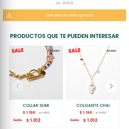
181826
Este artículo está agotado.
PRODUCTOS QUE TE PUEDEN INTERESAR
COLLAR SUMI
COLGANTE CHAI
1.190
1.190
$
$
1.490
1.490
$
$
1.012
1.012
$
$