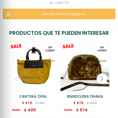
CA4772F
Este artículo está agotado.
PRODUCTOS QUE TE PUEDEN INTERESAR
CARTERA OPAL
BANDOLERA DHAKA
470
675
$
$
1.180
1.690
$
$
400
574
$
$