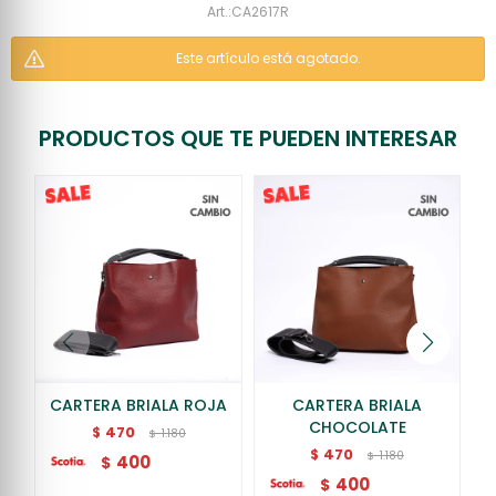
CA2617R
Este artículo está agotado.
PRODUCTOS QUE TE PUEDEN INTERESAR
CARTERA BRIALA ROJA
CARTERA BRIALA
CHOCOLATE
470
$
1.180
$
470
$
1.180
$
400
$
400
$