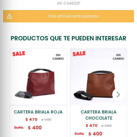
CA4622F
Este artículo está agotado.
PRODUCTOS QUE TE PUEDEN INTERESAR
CARTERA BRIALA ROJA
CARTERA BRIALA
CHOCOLATE
470
$
1.180
$
470
$
1.180
$
400
$
400
$