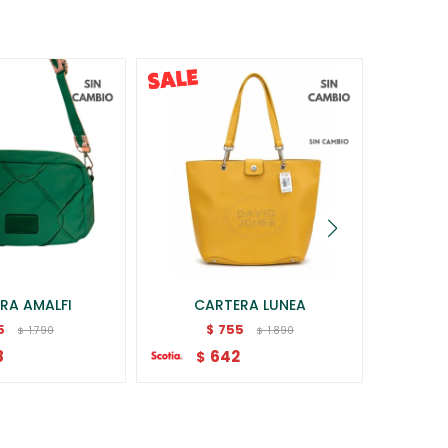
RA AMALFI
CARTERA LUNEA
MO
5
755
$
1.790
1.890
$
$
8
642
$
$