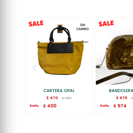
CARTERA OPAL
BANDOLER
470
675
$
$
1.180
$
400
574
$
$