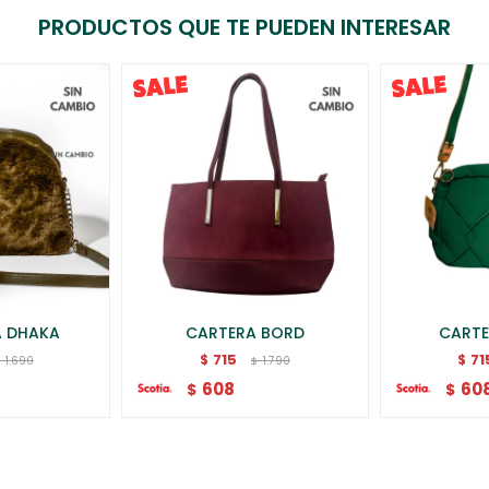
PRODUCTOS QUE TE PUEDEN INTERESAR
A DHAKA
CARTERA BORD
CARTE
715
71
$
$
1.690
1.790
$
$
608
60
$
$