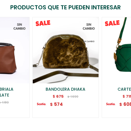
PRODUCTOS QUE TE PUEDEN INTERESAR
BRIALA
BANDOLERA DHAKA
CARTE
LATE
675
71
$
$
1.690
$
1.180
$
574
60
$
$