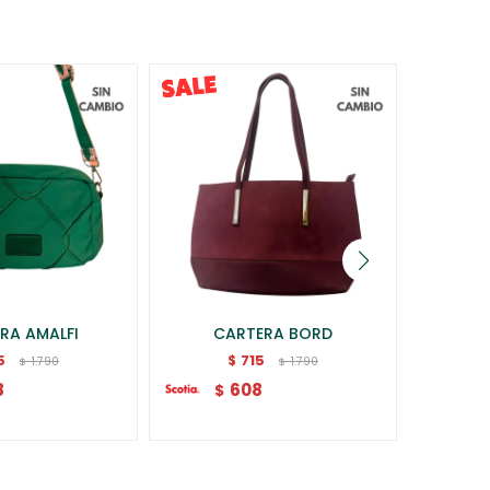
RA AMALFI
CARTERA BORD
MO
5
715
$
1.790
1.790
$
$
8
608
$
$