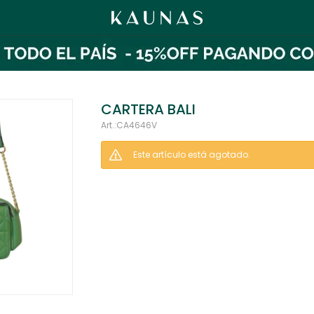
CARTERA BALI
CA4646V
Este artículo está agotado.