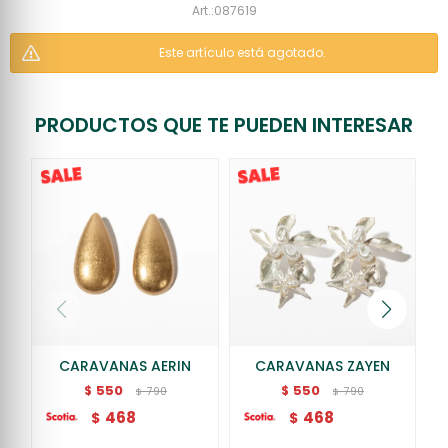
087619
Este artículo está agotado.
PRODUCTOS QUE TE PUEDEN INTERESAR
CARAVANAS AERIN
CARAVANAS ZAYEN
550
550
$
$
790
790
$
$
468
468
$
$