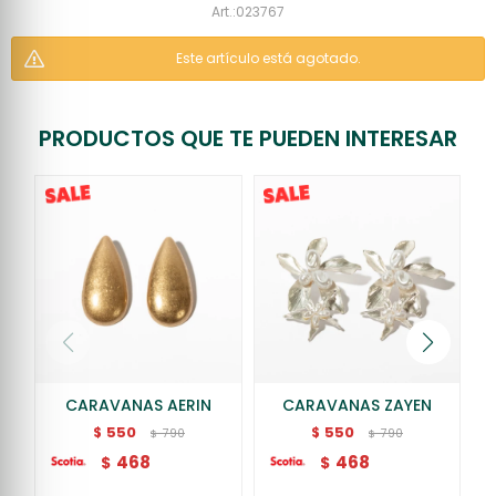
023767
Este artículo está agotado.
PRODUCTOS QUE TE PUEDEN INTERESAR
CARAVANAS AERIN
CARAVANAS ZAYEN
550
550
$
$
790
790
$
$
468
468
$
$