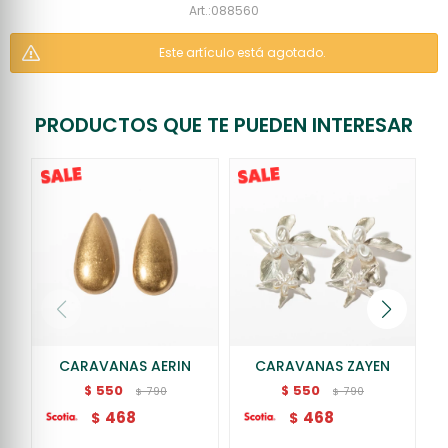
088560
Este artículo está agotado.
PRODUCTOS QUE TE PUEDEN INTERESAR
CARAVANAS AERIN
CARAVANAS ZAYEN
550
550
$
$
790
790
$
$
468
468
$
$