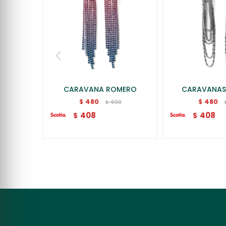
CARAVANA ROMERO
CARAVANAS
480
480
$
$
690
$
408
408
$
$