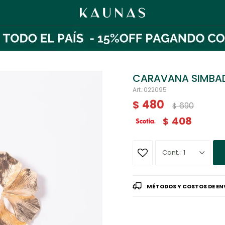
CARAVANA SIMBA
022095
480
$
690
$
408
$
1
MÉTODOS Y COSTOS DE EN