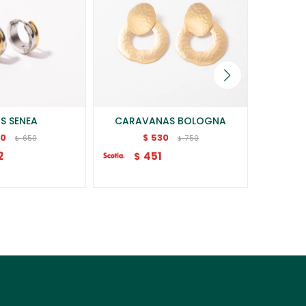
S SENEA
CARAVANAS BOLOGNA
CARA
20
530
$
650
750
$
$
2
451
$
$