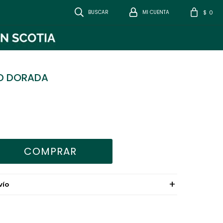
0
$
D DORADA
COMPRAR
VÍO