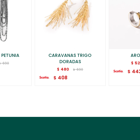
 PETUNIA
CARAVANAS TRIGO
ARO
DORADAS
5
$
690
$
480
$
690
$
44
$
408
$