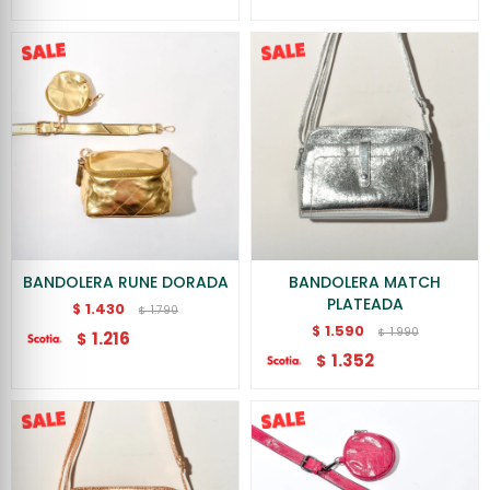
BANDOLERA RUNE DORADA
BANDOLERA MATCH
PLATEADA
1.430
$
1.790
$
1.590
$
1.990
$
1.216
$
1.352
$