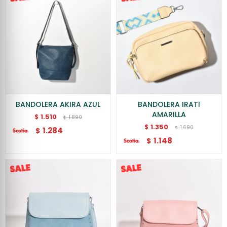
BANDOLERA AKIRA AZUL
BANDOLERA IRATI
AMARILLA
1.510
$
1.890
$
1.350
$
1.690
$
1.284
$
1.148
$