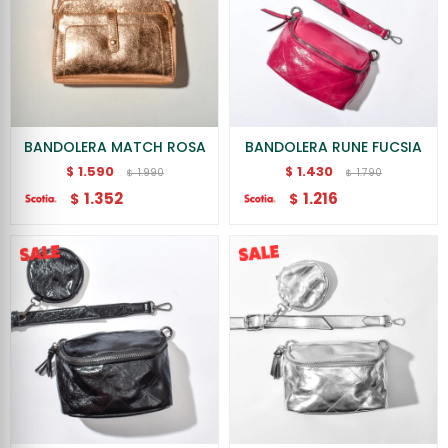
BANDOLERA MATCH ROSA
BANDOLERA RUNE FUCSIA
1.590
1.430
$
$
1.990
1.790
$
$
1.352
1.216
$
$