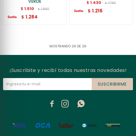
VERDE
1.430
$
1.790
$
1.510
$
1.890
$
1.216
$
1.284
$
MOSTRANDO
26
DE
26
¡Suscribite y recibí todas nuestras novedades!
SUSCRIBIRME


