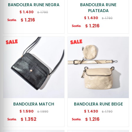
BANDOLERA RUNE NEGRA
BANDOLERA RUNE
PLATEADA
1.430
$
1.790
$
1.430
$
1.790
$
1.216
$
1.216
$
BANDOLERA MATCH
BANDOLERA RUNE BEIGE
1.590
1.430
$
$
1.990
1.790
$
$
1.352
1.216
$
$