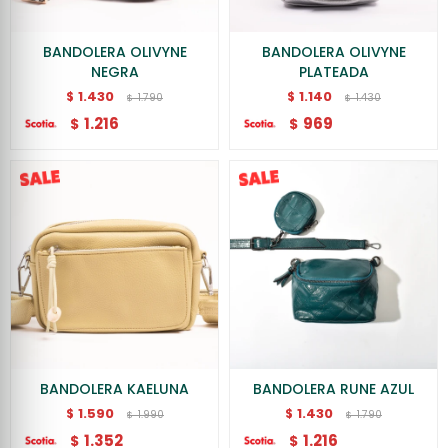
BANDOLERA OLIVYNE
BANDOLERA OLIVYNE
NEGRA
PLATEADA
1.430
1.140
$
$
1.790
1.430
$
$
1.216
969
$
$
BANDOLERA KAELUNA
BANDOLERA RUNE AZUL
1.590
1.430
$
$
1.990
1.790
$
$
1.352
1.216
$
$