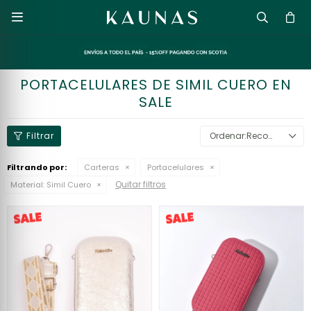

PORTACELULARES DE SIMIL CUERO EN
SALE
Recomendados
Filtrando por:
Carteras
Portacelulares
Quitar filtros
Material:
Simil Cuero