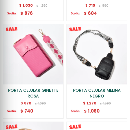
1.030
710
$
$
1.290
890
$
$
876
604
$
$
PORTA CELULAR GINETTE
PORTA CELULAR MELINA
ROSA
NEGRO
870
1.270
$
$
1.090
1.590
$
$
740
1.080
$
$