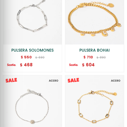
PULSERA SOLOMONES
PULSERA BOHAI
550
710
$
$
690
890
$
$
468
604
$
$