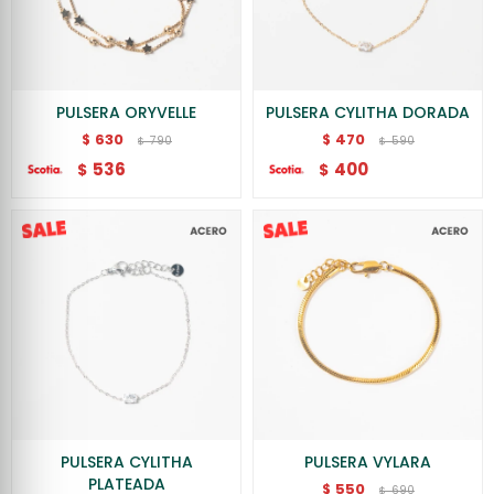
PULSERA ORYVELLE
PULSERA CYLITHA DORADA
630
470
$
$
790
590
$
$
536
400
$
$
PULSERA CYLITHA
PULSERA VYLARA
PLATEADA
550
$
690
$