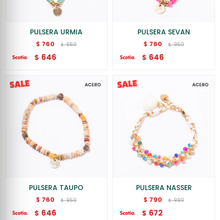
PULSERA URMIA
PULSERA SEVAN
760
760
$
$
950
950
$
$
646
646
$
$
PULSERA TAUPO
PULSERA NASSER
760
790
$
$
950
990
$
$
646
672
$
$