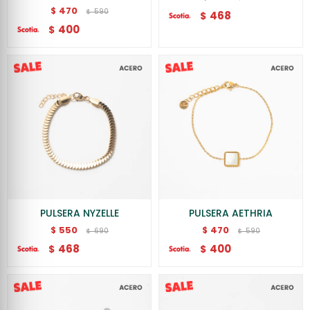
470
$
590
$
468
$
400
$
PULSERA NYZELLE
PULSERA AETHRIA
550
470
$
$
690
590
$
$
468
400
$
$