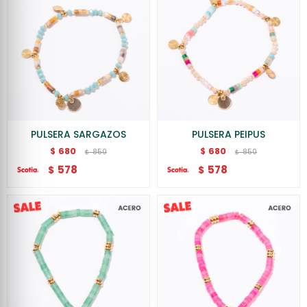
PULSERA SARGAZOS
PULSERA PEIPUS
680
680
$
$
850
850
$
$
578
578
$
$