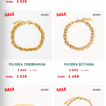
536
$
PULSERA TENEBRARUM
PULSERA BÓTHNIA
630
550
$
$
790
690
$
$
536
468
$
$