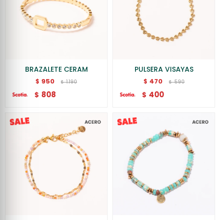
BRAZALETE CERAM
PULSERA VISAYAS
950
470
$
$
1.190
590
$
$
808
400
$
$