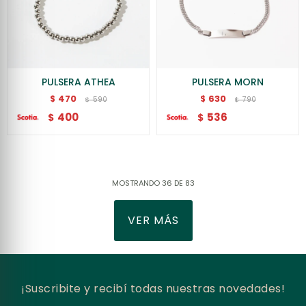
PULSERA ATHEA
PULSERA MORN
470
630
$
$
590
790
$
$
400
536
$
$
MOSTRANDO
36
DE
83
VER MÁS
¡Suscribite y recibí todas nuestras novedades!