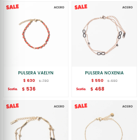
PULSERA VAELYN
PULSERA NOXENIA
630
550
$
$
790
690
$
$
536
468
$
$