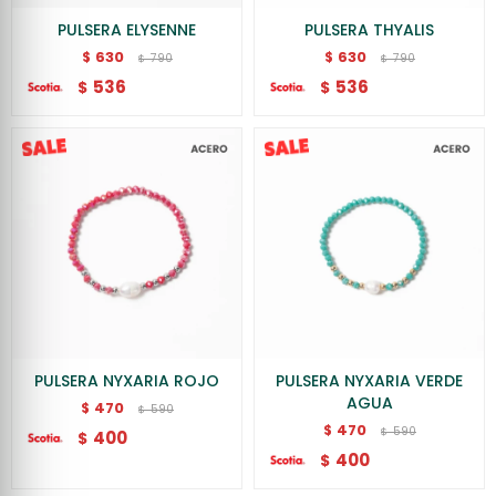
PULSERA ELYSENNE
PULSERA THYALIS
630
630
$
$
790
790
$
$
536
536
$
$
PULSERA NYXARIA ROJO
PULSERA NYXARIA VERDE
AGUA
470
$
590
$
470
$
590
$
400
$
400
$