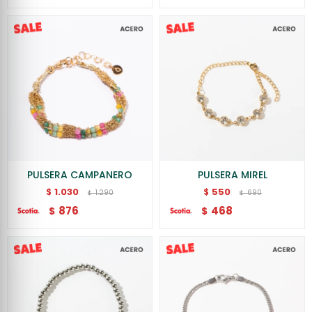
PULSERA CAMPANERO
PULSERA MIREL
1.030
550
$
$
1.290
690
$
$
876
468
$
$