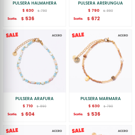
PULSERA HALMAHERA
PULSERA ARERUNGUA
630
790
$
$
790
990
$
$
536
672
$
$
PULSERA ARAFURA
PULSERA MARMARA
710
630
$
$
890
790
$
$
604
536
$
$