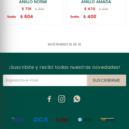
ANILLO NOEMI
ANILLO AMADA
710
470
$
$
890
590
$
$
604
400
$
$
MOSTRANDO
16
DE
16
¡Suscribite y recibí todas nuestras novedades!
SUSCRIBIRME


