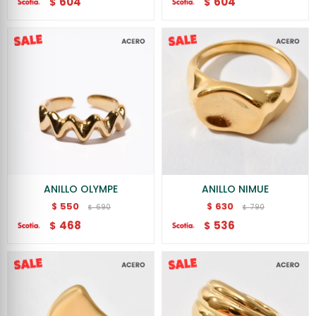
604
604
$
$
ANILLO OLYMPE
ANILLO NIMUE
550
630
$
$
690
790
$
$
468
536
$
$