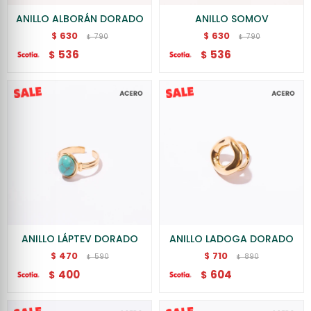
ANILLO ALBORÁN DORADO
ANILLO SOMOV
630
630
$
$
790
790
$
$
536
536
$
$
ANILLO LÁPTEV DORADO
ANILLO LADOGA DORADO
470
710
$
$
590
890
$
$
400
604
$
$