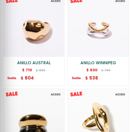
ANILLO AUSTRAL
ANILLO WINNIPEG
710
630
$
$
890
790
$
$
604
536
$
$