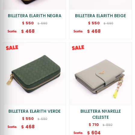
BILLETERA ELARITH NEGRA
BILLETERA ELARITH BEIGE
550
550
$
$
690
690
$
$
468
468
$
$
BILLETERA ELARITH VERDE
BILLETERA NYARELLE
CELESTE
550
$
690
$
710
$
890
$
468
$
604
$