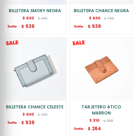
BILLETERA SMOKY NEGRA
BILLETERA CHANCE NEGRA
630
630
$
$
790
790
$
$
536
536
$
$
BILLETERA CHANCE CELESTE
TARJETERO ATICO
MARRON
630
$
790
$
310
$
390
$
536
$
264
$