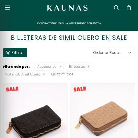

BILLETERAS DE SIMIL CUERO EN SALE
Recomendados
Filtrando por:
Accesorios
Billeteras
Quitar filtros
Material:
Simil Cuero