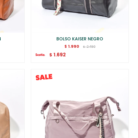
N
BOLSO KAISER NEGRO
1.990
$
2.490
$
1.692
$