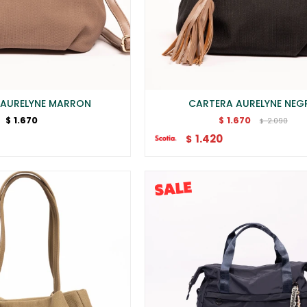
 AURELYNE MARRON
CARTERA AURELYNE NEG
1.670
1.670
$
$
2.090
$
1.420
$