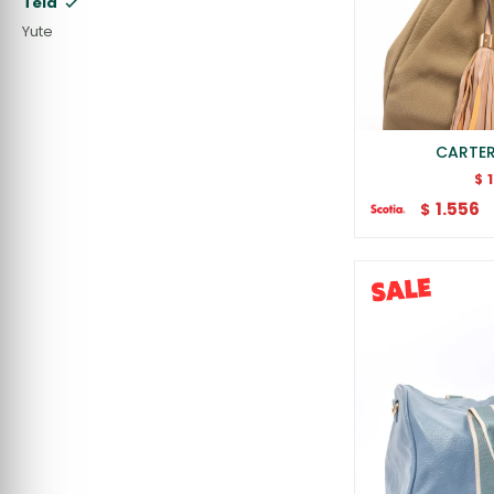
Tela
Yute
CARTER
$
1.556
$