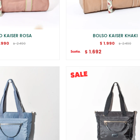
O KAISER ROSA
BOLSO KAISER KHAKI
1.990
1.990
$
2.490
2.490
$
$
1.692
$