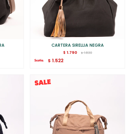
RA
CARTERA SIRELLIA NEGRA
1.790
$
1.830
$
1.522
$