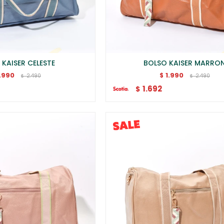
 KAISER CELESTE
BOLSO KAISER MARRO
1.990
1.990
$
2.490
2.490
$
$
1.692
$