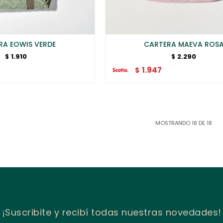
RA EOWIS VERDE
CARTERA MAEVA ROS
1.910
2.290
$
$
1.947
$
MOSTRANDO
18
DE
18
¡Suscribite y recibí todas nuestras novedades!