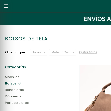

BOLSOS DE TELA
Quitar filtros
Filtrando por:
Bolsos
Material:
Tela
Categorías
Mochilas
Bolsos
Bandoleras
Riñoneras
Portacelulares