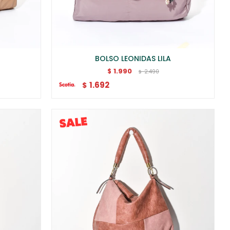
BOLSO LEONIDAS LILA
1.990
$
2.490
$
1.692
$