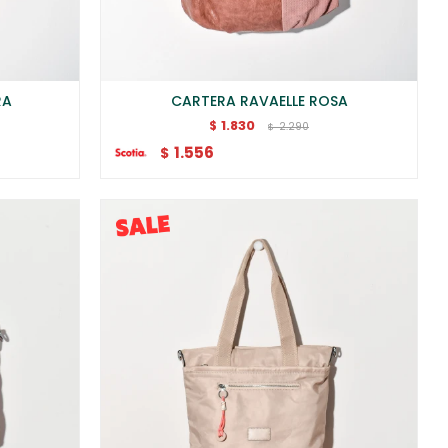
RA
CARTERA RAVAELLE ROSA
1.830
$
2.290
$
1.556
$