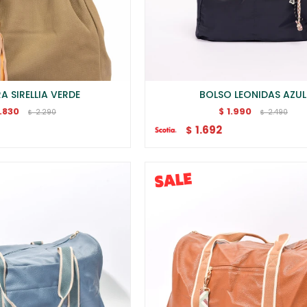
A SIRELLIA VERDE
BOLSO LEONIDAS AZUL
1.830
1.990
$
2.290
2.490
$
$
1.692
$