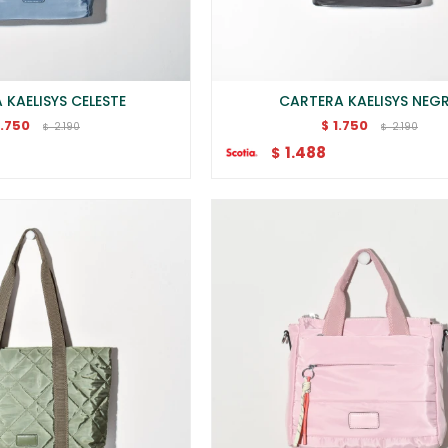
 KAELISYS CELESTE
CARTERA KAELISYS NEG
1.750
1.750
$
2.190
2.190
$
$
1.488
$