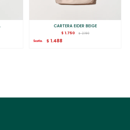
A
CARTERA EIDER BEIGE
1.750
$
2.190
$
1.488
$