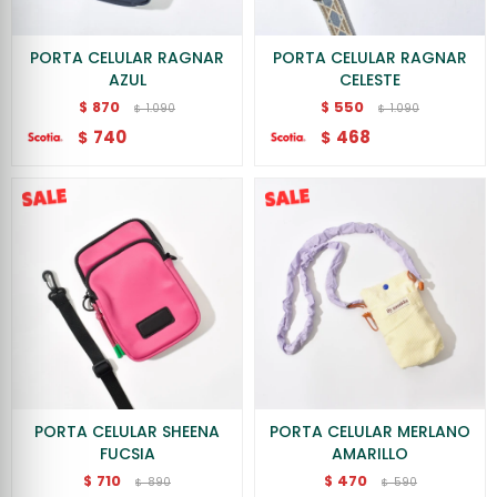
PORTA CELULAR RAGNAR
PORTA CELULAR RAGNAR
AZUL
CELESTE
870
550
$
$
1.090
1.090
$
$
740
468
$
$
PORTA CELULAR SHEENA
PORTA CELULAR MERLANO
FUCSIA
AMARILLO
710
470
$
$
890
590
$
$