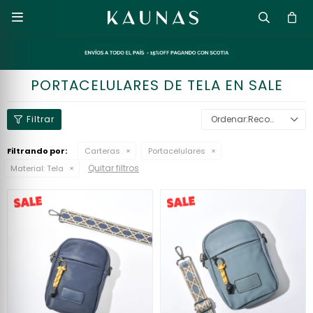

PORTACELULARES DE TELA EN SALE
Recomendados
Filtrando por:
Carteras
Portacelulares
Quitar filtros
Material:
Tela