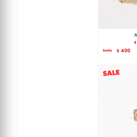
A
$
400
$