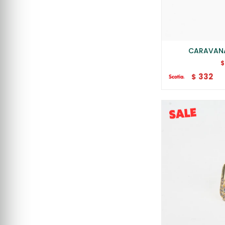
CARAVANA
$
332
$