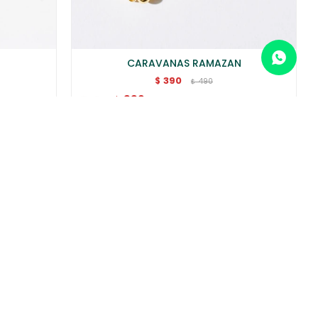
CARAVANAS RAMAZAN
390
$
490
$
332
$