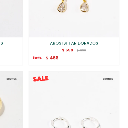
OS
AROS ISHTAR DORADOS
550
$
690
$
468
$