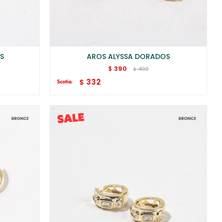
S
AROS ALYSSA DORADOS
390
$
490
$
332
$