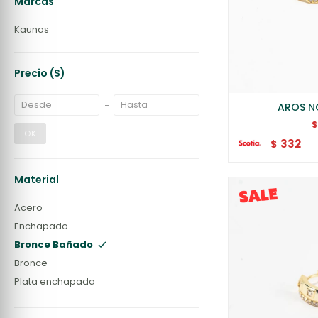
Marcas
Kaunas
Precio
($)
AROS N
$
OK
332
$
Material
Acero
Enchapado
Bronce Bañado
Bronce
Plata enchapada