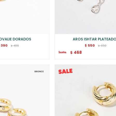
OVALIE DORADOS
AROS ISHTAR PLATEAD
390
550
$
490
690
$
$
468
$