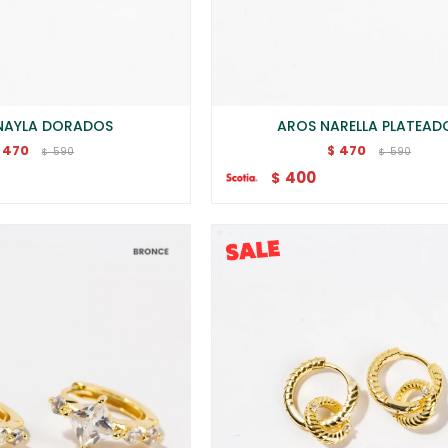
NAYLA DORADOS
AROS NARELLA PLATEAD
470
470
$
590
590
$
$
400
$