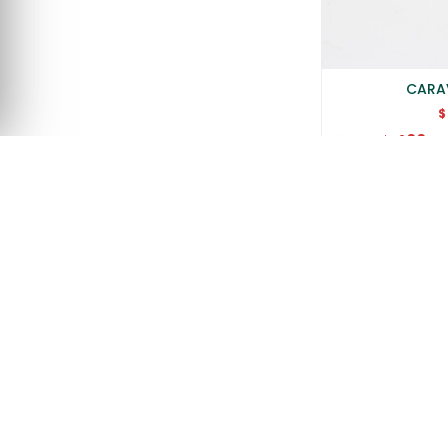
CARA
$
400
$