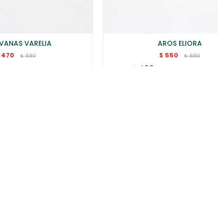
VANAS VARELIA
AROS ELIORA
470
550
$
590
690
$
$
468
$