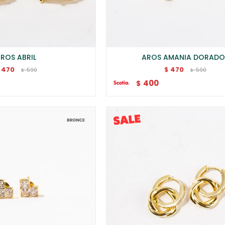
ROS ABRIL
AROS AMANIA DORADO
470
470
$
590
590
$
$
400
$