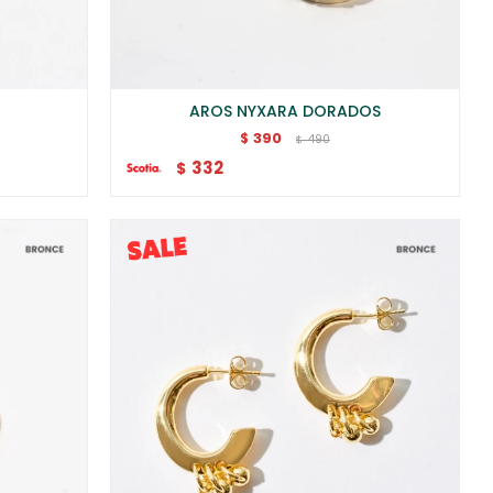
AROS NYXARA DORADOS
390
$
490
$
332
$