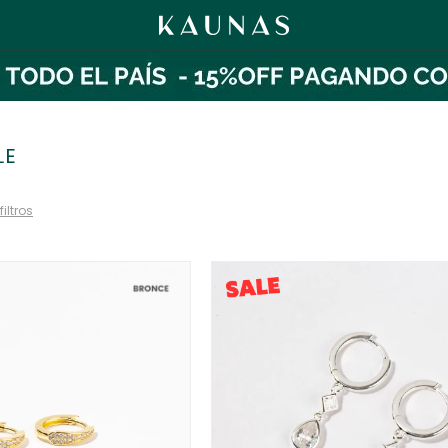
LE
filtros