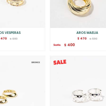
OS VESPERAS
AROS MAELIA
470
470
$
590
590
$
$
400
$