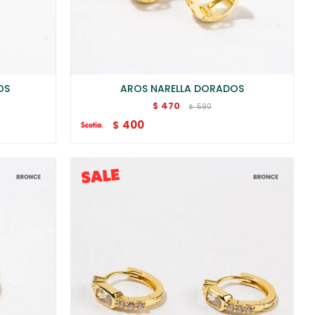
OS
AROS NARELLA DORADOS
470
$
590
$
400
$