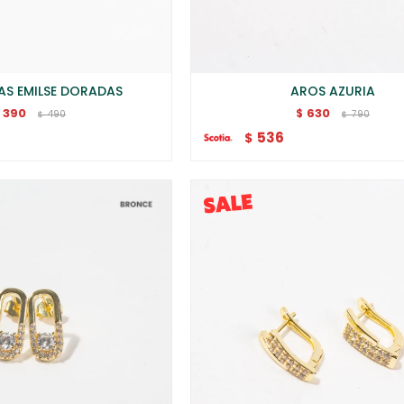
S EMILSE DORADAS
AROS AZURIA
390
630
$
490
790
$
$
536
$