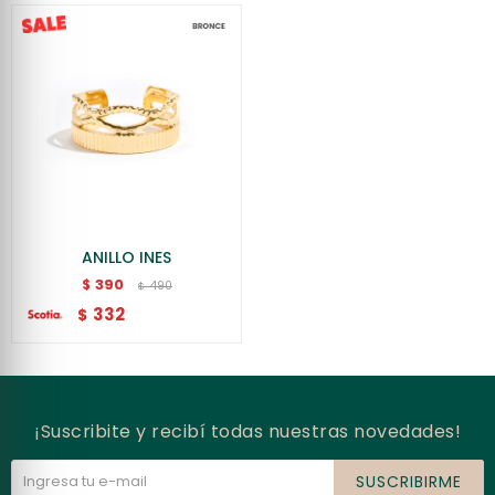
ANILLO INES
390
$
490
$
332
$
¡Suscribite y recibí todas nuestras novedades!
SUSCRIBIRME