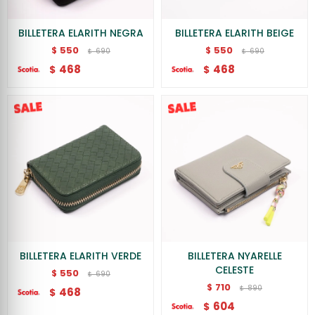
BILLETERA ELARITH NEGRA
BILLETERA ELARITH BEIGE
550
550
$
$
690
690
$
$
468
468
$
$
BILLETERA ELARITH VERDE
BILLETERA NYARELLE
CELESTE
550
$
690
$
710
$
890
$
468
$
604
$