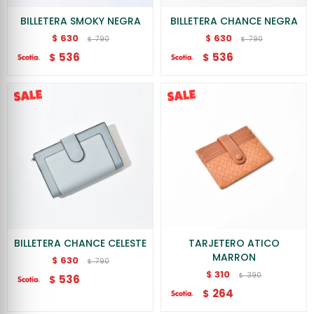
BILLETERA SMOKY NEGRA
BILLETERA CHANCE NEGRA
630
630
$
$
790
790
$
$
536
536
$
$
BILLETERA CHANCE CELESTE
TARJETERO ATICO
MARRON
630
$
790
$
310
$
390
$
536
$
264
$