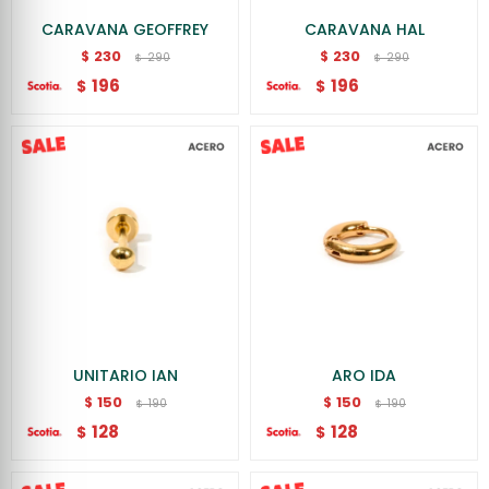
CARAVANA GEOFFREY
CARAVANA HAL
230
230
$
$
290
290
$
$
196
196
$
$
UNITARIO IAN
ARO IDA
150
150
$
$
190
190
$
$
128
128
$
$