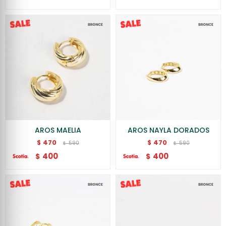
AROS MAELIA
AROS NAYLA DORADOS
470
470
$
$
590
590
$
$
400
400
$
$