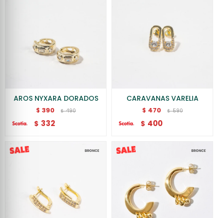
AROS NYXARA DORADOS
CARAVANAS VARELIA
390
470
$
$
490
590
$
$
332
400
$
$