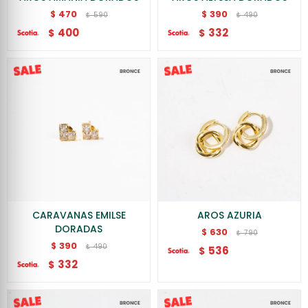
470
390
$
$
590
490
$
$
400
332
$
$
CARAVANAS EMILSE
AROS AZURIA
DORADAS
630
$
790
$
390
$
490
$
536
$
332
$