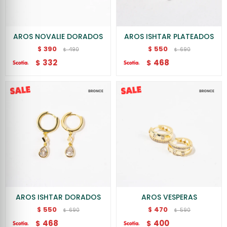
AROS NOVALIE DORADOS
AROS ISHTAR PLATEADOS
390
550
$
$
490
690
$
$
332
468
$
$
AROS ISHTAR DORADOS
AROS VESPERAS
550
470
$
$
690
590
$
$
468
400
$
$