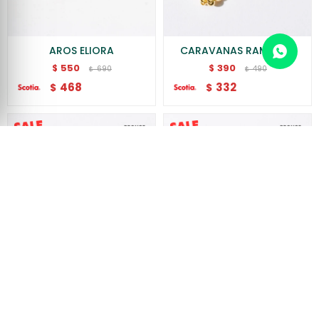
AROS ELIORA
CARAVANAS RAMAZAN
550
390
$
$
690
490
$
$
468
332
$
$
TREPADORA RASUL
CARAVANA ROCCO
260
470
$
$
320
590
$
$
221
400
$
$