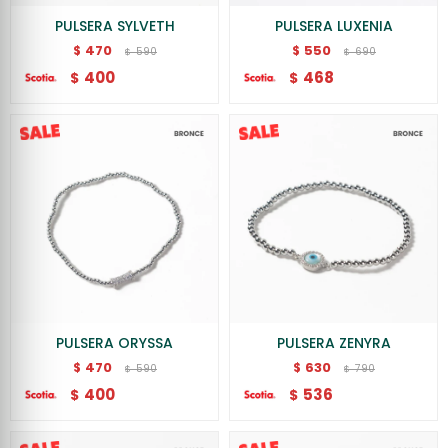
PULSERA SYLVETH
PULSERA LUXENIA
470
550
$
$
590
690
$
$
400
468
$
$
PULSERA ORYSSA
PULSERA ZENYRA
470
630
$
$
590
790
$
$
400
536
$
$