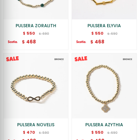
PULSERA ZORALITH
PULSERA ELYVIA
550
550
$
$
690
690
$
$
468
468
$
$
PULSERA NOVELIS
PULSERA AZYTHIA
470
550
$
$
590
690
$
$