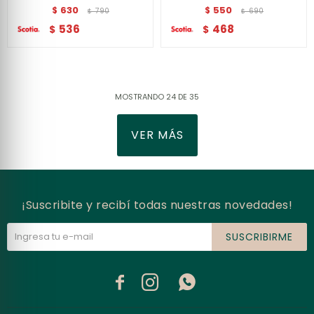
630
550
$
$
790
690
$
$
536
468
$
$
MOSTRANDO
24
DE
35
VER MÁS
¡Suscribite y recibí todas nuestras novedades!
SUSCRIBIRME


