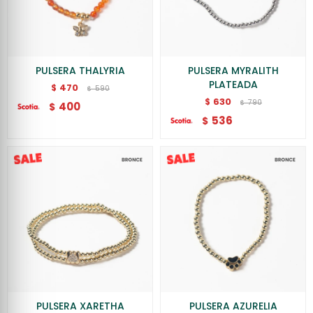
PULSERA THALYRIA
PULSERA MYRALITH
PLATEADA
470
$
590
$
630
$
790
$
400
$
536
$
PULSERA XARETHA
PULSERA AZURELIA