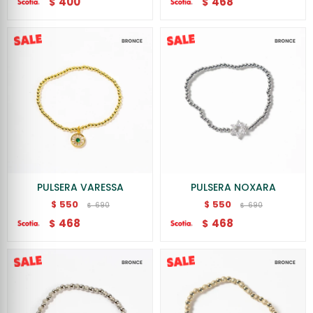
400
468
$
$
PULSERA VARESSA
PULSERA NOXARA
550
550
$
$
690
690
$
$
468
468
$
$