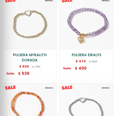
PULSERA MYRALITH
PULSERA EIRALYS
DORADA
470
$
590
$
630
$
790
$
400
$
536
$