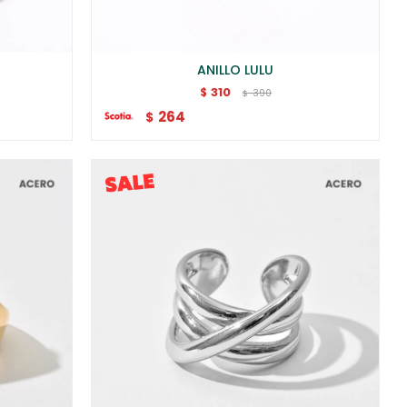
ANILLO LULU
310
$
390
$
264
$