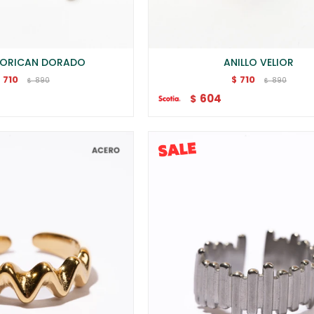
 LORICAN DORADO
ANILLO VELIOR
710
710
$
$
890
890
$
$
604
$