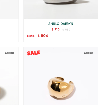
ANILLO DAERYN
710
$
890
$
604
$