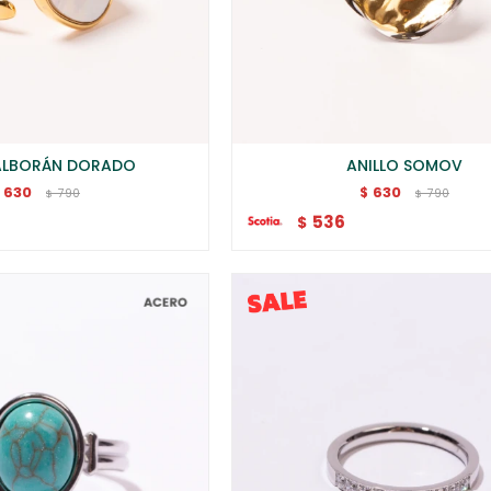
 ALBORÁN DORADO
ANILLO SOMOV
630
630
$
790
790
$
$
536
$