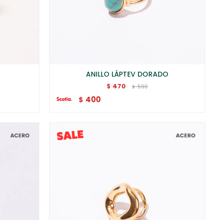
ANILLO LÁPTEV DORADO
470
$
590
$
400
$