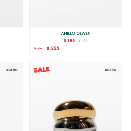
ANILLO OLWEN
390
$
490
$
332
$