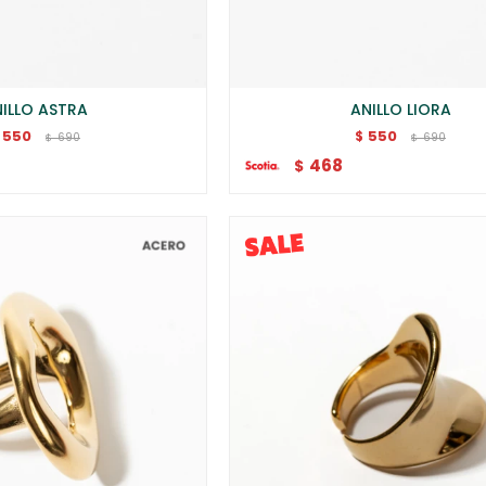
ILLO ASTRA
ANILLO LIORA
550
550
$
690
690
$
$
468
$