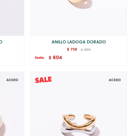
O
ANILLO LADOGA DORADO
710
$
890
$
604
$