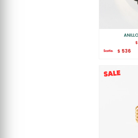
ANILL
$
536
$