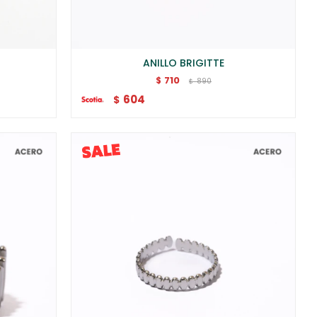
ANILLO BRIGITTE
710
$
890
$
604
$