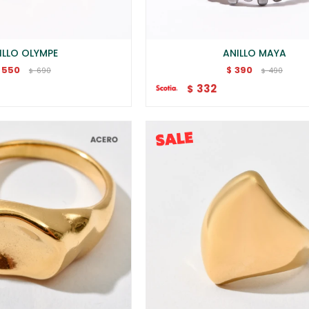
ILLO OLYMPE
ANILLO MAYA
550
390
$
690
490
$
$
332
$