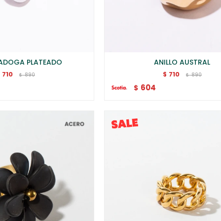
LADOGA PLATEADO
ANILLO AUSTRAL
710
710
$
$
890
890
$
$
604
$