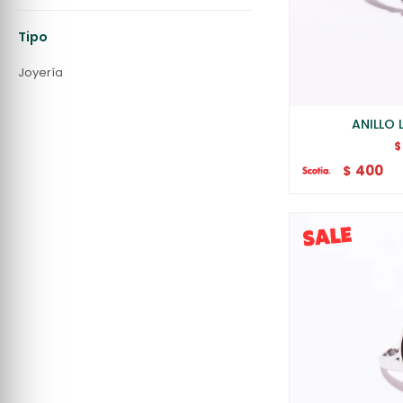
Tipo
Joyería
ANILLO 
$
400
$