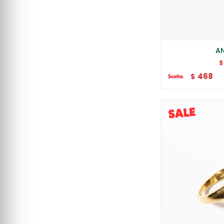
AN
$
468
$