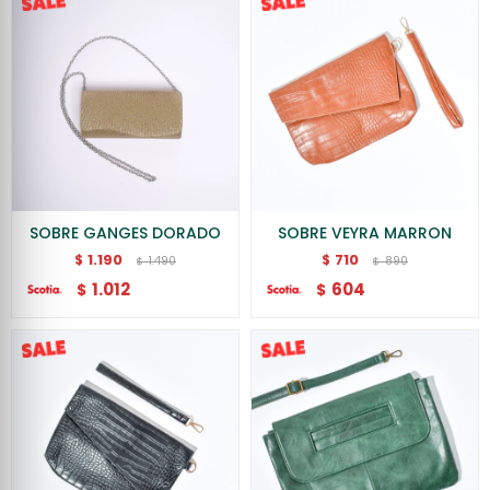
SOBRE GANGES DORADO
SOBRE VEYRA MARRON
1.190
710
$
$
1.490
890
$
$
1.012
604
$
$