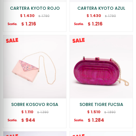
CARTERA KYOTO ROJO
CARTERA KYOTO AZUL
1.430
1.430
$
$
1.790
1.790
$
$
1.216
1.216
$
$
SOBRE KOSOVO ROSA
SOBRE TIGRE FUCSIA
1.110
1.510
$
$
1.390
1.890
$
$
944
1.284
$
$