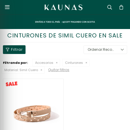

CINTURONES DE SIMIL CUERO EN SALE
Recomendados
Filtrando por:
Accesorios
Cinturones
Quitar filtros
Material:
Simil Cuero