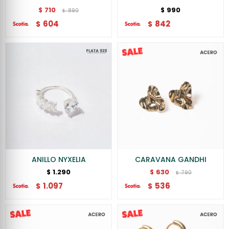
710
990
$
$
890
$
604
842
$
$
ANILLO NYXELIA
CARAVANA GANDHI
1.290
630
$
$
790
$
1.097
536
$
$