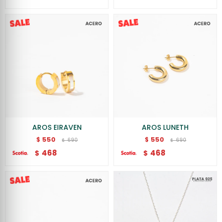
AROS EIRAVEN
AROS LUNETH
550
550
$
$
690
690
$
$
468
468
$
$