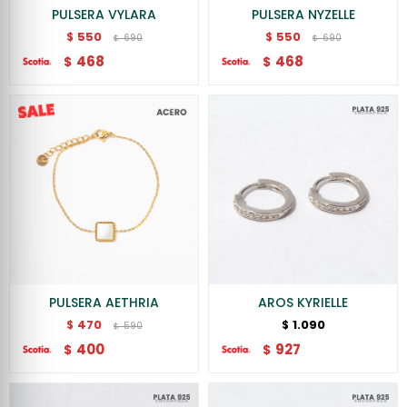
PULSERA VYLARA
PULSERA NYZELLE
550
550
$
$
690
690
$
$
468
468
$
$
PULSERA AETHRIA
AROS KYRIELLE
470
1.090
$
$
590
$
400
927
$
$