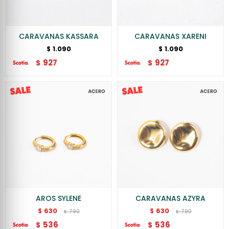
CARAVANAS KASSARA
CARAVANAS XARENI
1.090
1.090
$
$
927
927
$
$
AROS SYLENE
CARAVANAS AZYRA
630
630
$
$
790
790
$
$
536
536
$
$