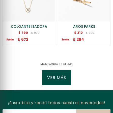
COLGANTE ISADORA
AROS PARKS
790
310
$
$
990
390
$
$
672
264
$
$
MOSTRANDO
36
DE
334
VER MÁS
¡Suscribite y recibí todas nuestras novedades!