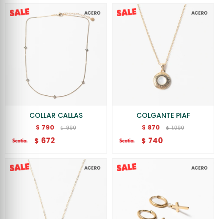
COLLAR CALLAS
COLGANTE PIAF
790
870
$
$
990
1.090
$
$
672
740
$
$