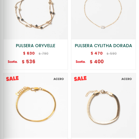
PULSERA ORYVELLE
PULSERA CYLITHA DORADA
630
470
$
$
790
590
$
$
536
400
$
$