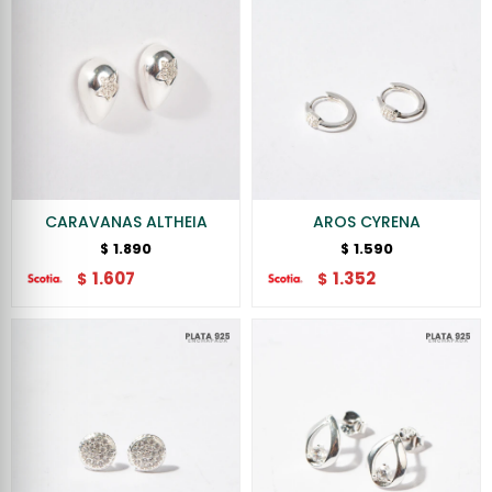
CARAVANAS ALTHEIA
AROS CYRENA
1.890
1.590
$
$
1.607
1.352
$
$