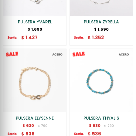
PULSERA YVAREL
PULSERA ZYRELLA
1.690
1.590
$
$
1.437
1.352
$
$
PULSERA ELYSENNE
PULSERA THYALIS
630
630
$
$
790
790
$
$
536
536
$
$