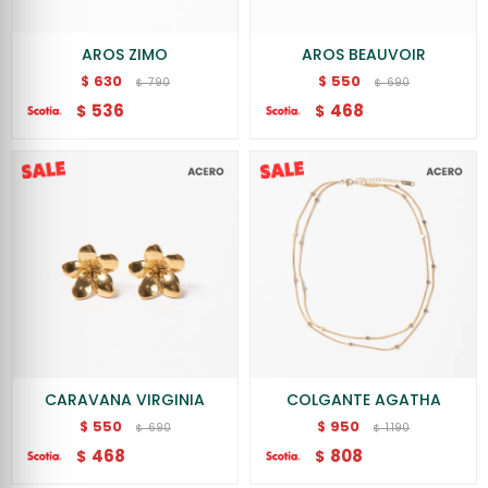
AROS ZIMO
AROS BEAUVOIR
630
550
$
$
790
690
$
$
536
468
$
$
CARAVANA VIRGINIA
COLGANTE AGATHA
550
950
$
$
690
1.190
$
$
468
808
$
$